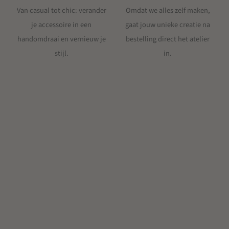
Van casual tot chic: verander
Omdat we alles zelf maken,
je accessoire in een
gaat jouw unieke creatie na
handomdraai en vernieuw je
bestelling direct het atelier
stijl.
in.