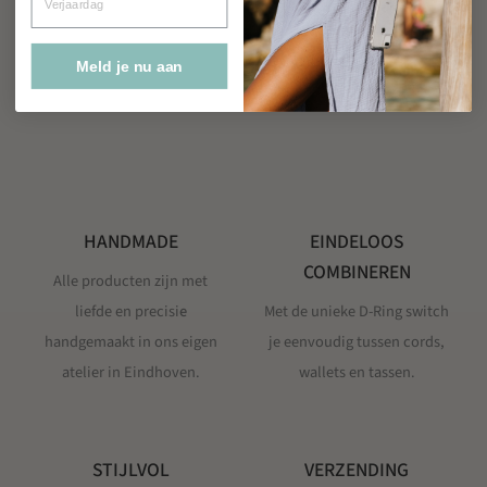
Meld je nu aan
HANDMADE
EINDELOOS
COMBINEREN
Alle producten zijn
met
liefde en precisi
e
Met de unieke D-Ring switch
handgemaakt in ons eigen
je eenvoudig tussen cords,
atelier in Eindhoven.
wallets en tassen.
STIJLVOL
VERZENDING