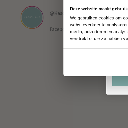
Voorn
Deze website maakt gebruik
@Kaschaconcepts
We gebruiken cookies om cont
websiteverkeer te analyseren
Facebook
Instagram
Pinterest
Email
Lin
media, adverteren en analys
verstrekt of die ze hebben v
Verjaa