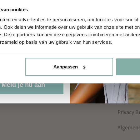
DIRECT NAAR
SERVIC
aam
 van cookies
Kascha-C
Contact
ent en advertenties te personaliseren, om functies voor social
. Ook delen we informatie over uw gebruik van onze site met on
kedIn
e. Deze partners kunnen deze gegevens combineren met andere i
Onze merken
Verzendi
erzameld op basis van uw gebruik van hun services.
Summer Sale
Ruilen &
rdag
Klachten
Aanpassen
Veelgest
Meld je nu aan
Retailer
Privacy B
Algemen