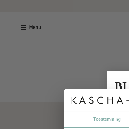
Menu
BL
Ontd
Toestemming
coll