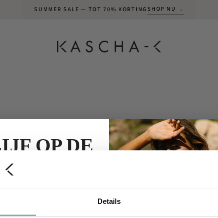
SHOP NU →
SUMMER SALE — TOT 70% KORTING
IJF OP DE
HOOGTE!
ek speciale acties, nieuwe
Details
ecties en nog veel meer...