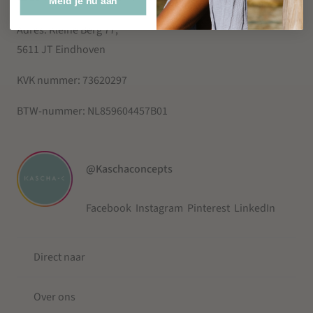
Meld je nu aan
Adres: Kleine Berg 77,
5611 JT Eindhoven
KVK nummer:
73620297
BTW-nummer:
NL859604457B01
@Kaschaconcepts
Facebook
Instagram
Pinterest
LinkedIn
Direct naar
Over ons