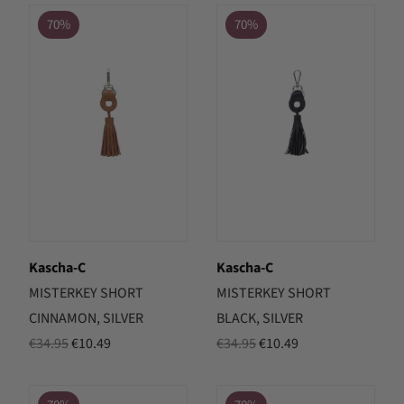
was:
is:
was:
is:
70%
70%
€37.50.
€18.75.
€34.95.
€10.49.
Kascha-C
Kascha-C
MISTERKEY SHORT
MISTERKEY SHORT
CINNAMON, SILVER
BLACK, SILVER
Oorspronkelijke
Huidige
Oorspronkelijke
Huidige
€
34.95
€
10.49
€
34.95
€
10.49
prijs
prijs
prijs
prijs
was:
is:
was:
is: