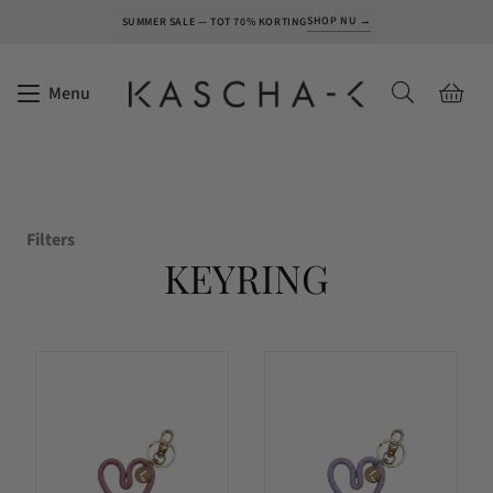
SHOP NU →
SUMMER SALE — TOT 70% KORTING
Menu
Filters
KEYRING