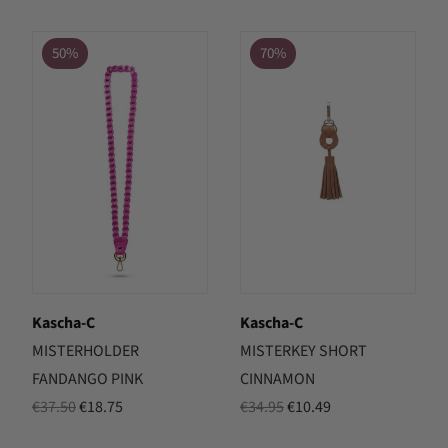
50%
70%
Kascha-C
Kascha-C
MISTERHOLDER
MISTERKEY SHORT
FANDANGO PINK
CINNAMON
Oorspronkelijke
Huidige
Oorspronkelijke
Huidige
€
37.50
€
18.75
€
34.95
€
10.49
prijs
prijs
prijs
prijs