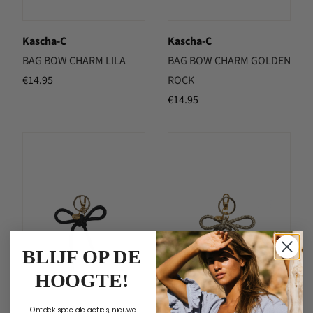
Kascha-C
Kascha-C
BAG BOW CHARM LILA
BAG BOW CHARM GOLDEN
€
14.95
ROCK
€
14.95
BLIJF OP DE
HOOGTE!
Ontdek speciale acties, nieuwe