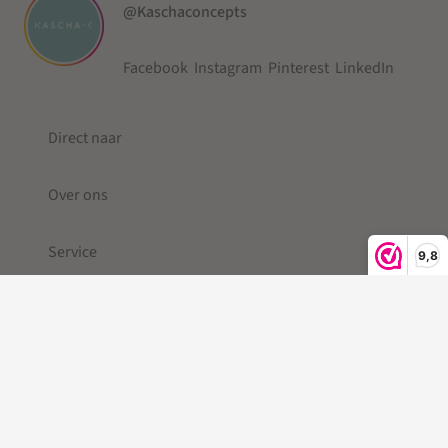
@Kaschaconcepts
Facebook
Instagram
Pinterest
LinkedIn
Direct naar
Over ons
Service
9,8
© 2019-2026 Kascha-C ®
Kleine Berg
| Telefoonkoord |
Telefoonkoord kralen |
Gevlochten Telefoonkoord
|Telefoonkoord kort