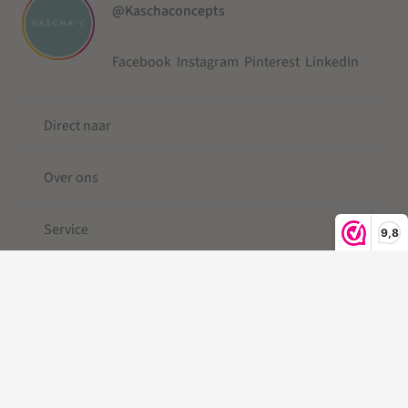
@Kaschaconcepts
Facebook
Instagram
Pinterest
LinkedIn
Direct naar
Over ons
Service
9,8
© 2019-2026 Kascha-C ®
Kleine Berg
| Telefoonkoord |
Telefoonkoord kralen |
Gevlochten Telefoonkoord
|Telefoonkoord kort