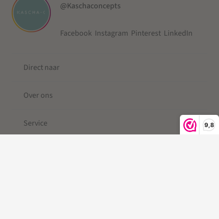
@Kaschaconcepts
Facebook
Instagram
Pinterest
LinkedIn
Direct naar
Over ons
Service
9,8
© 2019-2026 Kascha-C ®
Kleine Berg
| Telefoonkoord |
Telefoonkoord kralen |
Gevlochten Telefoonkoord
|Telefoonkoord kort