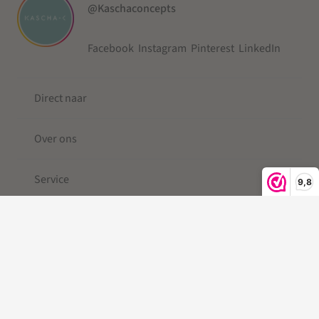
@Kaschaconcepts
Facebook
Instagram
Pinterest
LinkedIn
Direct naar
Over ons
Service
9,8
© 2019-2026 Kascha-C ®
Kleine Berg
| Telefoonkoord |
Telefoonkoord kralen |
Gevlochten Telefoonkoord
|Telefoonkoord kort