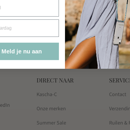
rdag
Meld je nu aan
DIRECT NAAR
SERVIC
Kascha-C
Contact
kedIn
Onze merken
Verzendi
Summer Sale
Ruilen &