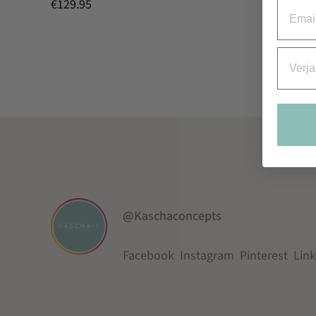
€
129.95
Email
Verjaa
@Kaschaconcepts
Facebook
Instagram
Pinterest
Lin