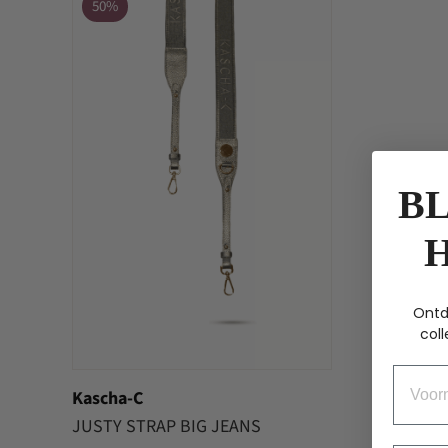
50%
BL
Ontd
coll
Voorn
Kascha-C
JUSTY STRAP BIG JEANS