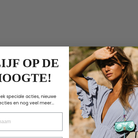
IJF OP DE
HOOGTE!
ek speciale acties, nieuwe
ecties en nog veel meer...
aam