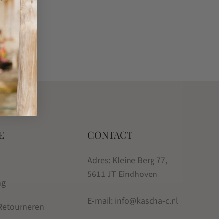
E
CONTACT
Adres: Kleine Berg 77,
5611 JT Eindhoven
ng
E-mail: info@kascha-c.nl
 Retourneren