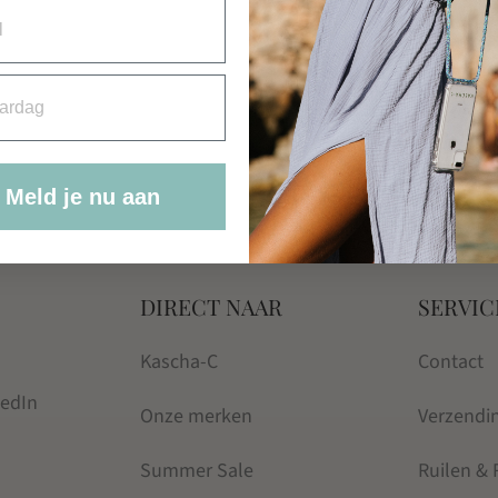
rdag
Meld je nu aan
DIRECT NAAR
SERVIC
Kascha-C
Contact
kedIn
Onze merken
Verzendi
Summer Sale
Ruilen &