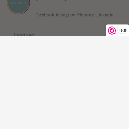
Facebook
Instagram
Pinterest
LinkedIn
9,8
Direct naar
Over ons
Service
© 2019-2026 Kascha-C ®
Kleine Berg
| Telefoonkoord |
Telefoonkoord kralen |
Gevlochten Telefoonkoord
|Telefoonkoord kort