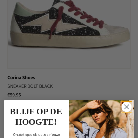
Corina Shoes
SNEAKER BOLT BLACK
€
59.95
BLIJF OP DE
HOOGTE!
Ontdek speciale acties, nieuwe