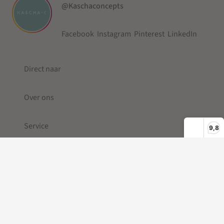
@Kaschaconcepts
Facebook
Instagram
Pinterest
LinkedIn
Direct naar
Over ons
Service
9,8
© 2019-2026 Kascha-C ®
Kleine Berg
| Telefoonkoord |
Telefoonkoord kralen |
Gevlochten Telefoonkoord
|Telefoonkoord kort