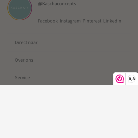
@Kaschaconcepts
Facebook
Instagram
Pinterest
LinkedIn
Direct naar
Over ons
Service
9,8
© 2019-2026 Kascha-C ®
Kleine Berg
| Telefoonkoord |
Telefoonkoord kralen |
Gevlochten Telefoonkoord
|Telefoonkoord kort