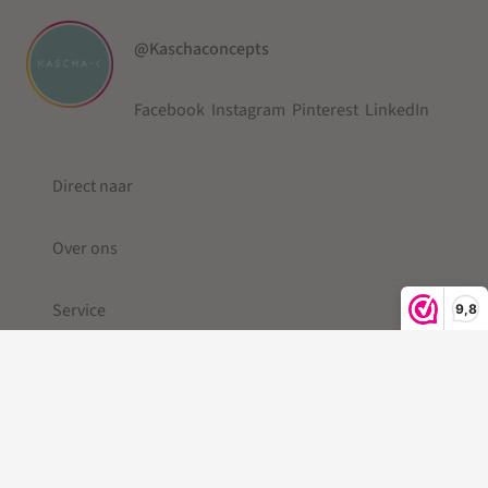
@Kaschaconcepts
Facebook
Instagram
Pinterest
LinkedIn
Direct naar
Over ons
Service
9,8
© 2019-2026 Kascha-C ®
Kleine Berg
| Telefoonkoord |
Telefoonkoord kralen |
Gevlochten Telefoonkoord
|Telefoonkoord kort