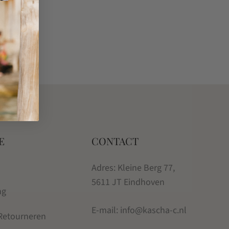
E
CONTACT
Adres: Kleine Berg 77,
5611 JT Eindhoven
ng
E-mail: info@kascha-c.nl
 Retourneren