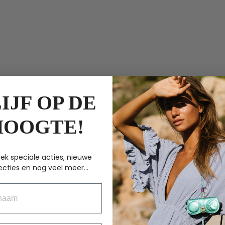
IJF OP DE
HOOGTE!
ek speciale acties, nieuwe
ecties en nog veel meer...
aam