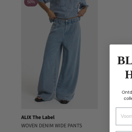
50%
BL
Ontd
coll
Voorn
ALIX The Label
WOVEN DENIM WIDE PANTS