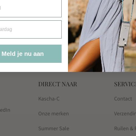
rdag
Meld je nu aan
DIRECT NAAR
SERVIC
Kascha-C
Contact
kedIn
Onze merken
Verzendi
Summer Sale
Ruilen &