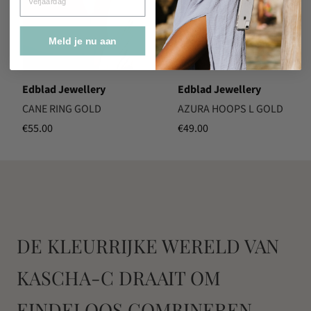
Meld je nu aan
Edblad Jewellery
Edblad Jewellery
CANE RING GOLD
AZURA HOOPS L GOLD
€
55.00
€
49.00
DE KLEURRIJKE WERELD VAN
KASCHA-C DRAAIT OM
EINDELOOS COMBINEREN