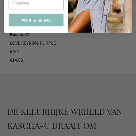
Meld je nu aan
Kascha-C
LOVE KEYRING PURPLE
RAIN
€
14.95
DE KLEURRIJKE WERELD VAN
KASCHA-C DRAAIT OM