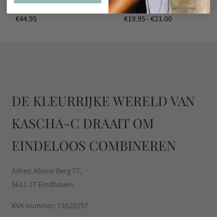
METALLIC GOLD
COVER
Prijsklasse:
€
44.95
€
19.95
-
€
21.00
€19.95
tot
€21.00
DE KLEURRIJKE WERELD VAN
KASCHA-C DRAAIT OM
EINDELOOS COMBINEREN
Adres: Kleine Berg 77,
5611 JT Eindhoven
KVK nummer:
73620297