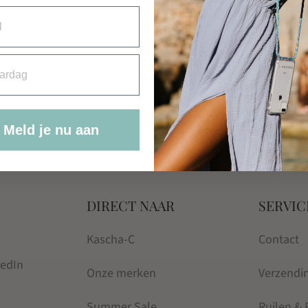
Kascha-C
WALLET DE ROND
rdag
PLAIN ORANGE
€
39.95
Meld je nu aan
DIRECT NAAR
SERVIC
Kascha-C
Contact
kedIn
Onze merken
Verzendi
Summer Sale
Ruilen &