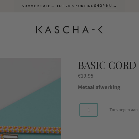
SHOP NU →
SUMMER SALE — TOT 70% KORTING
BASIC CORD
€
19.95
Metaal afwerking
Toevoegen aan
Basic
Cord
Sunset