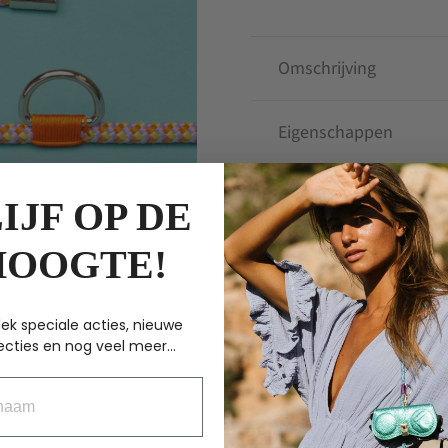
aantal
Omschrijving
Eigenschappen
IJF OP DE
ANDERE KOCHTEN
HOOGTE!
ek speciale acties, nieuwe
ecties en nog veel meer...
aam