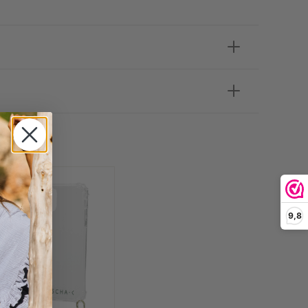
 OOK
9,8