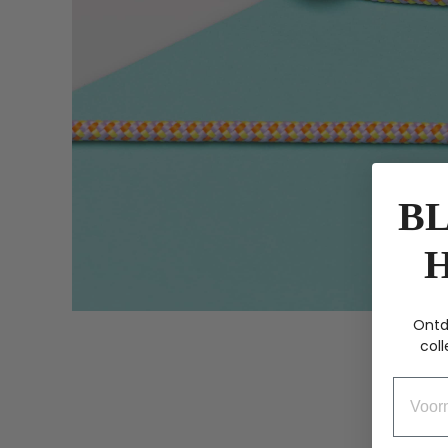
BL
Ontd
coll
Voorn