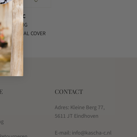
Kascha-C
SAMSUNG
ESSENTIAL COVER
€
19.95
E
CONTACT
Adres: Kleine Berg 77,
5611 JT Eindhoven
ng
E-mail: info@kascha-c.nl
 Retourneren