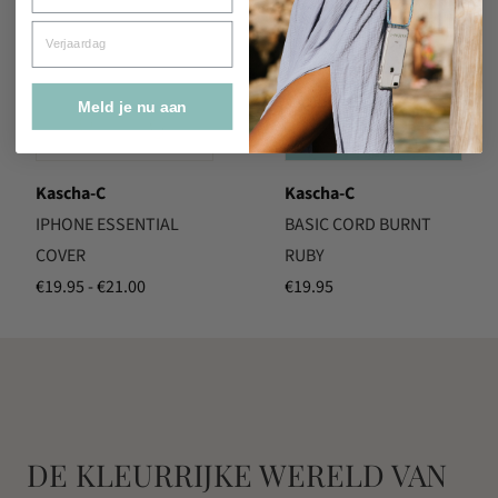
Verjaardag
Meld je nu aan
Kascha-C
Kascha-C
IPHONE ESSENTIAL
BASIC CORD BURNT
COVER
RUBY
Prijsklasse:
€
19.95
-
€
21.00
€
19.95
€19.95
tot
€21.00
DE KLEURRIJKE WERELD VAN