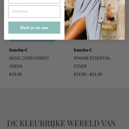
Verjaardag
Meld je nu aan
Kascha-C
Kascha-C
BASIC CORD FOREST
IPHONE ESSENTIAL
GREEN
COVER
Prijsklasse:
€
19.95
€
19.95
-
€
21.00
€19.95
tot
€21.00
DE KLEURRIJKE WERELD VAN