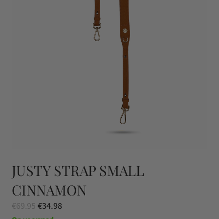
JUSTY STRAP SMALL
CINNAMON
Oorspronkelijke
Huidige
€
69.95
€
34.98