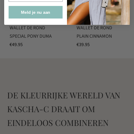
Meld je nu aan
Kascha-C
Kascha-C
WALLET DE ROND
WALLET DE ROND
SPECIAL PONY DUMA
PLAIN CINNAMON
€
49.95
€
39.95
DE KLEURRIJKE WERELD VAN
KASCHA-C DRAAIT OM
EINDELOOS COMBINEREN