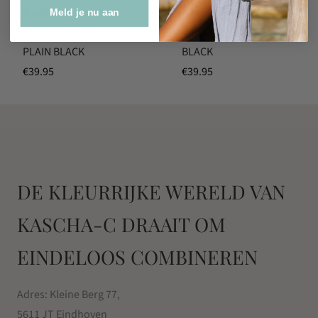
Kascha-C
Kascha-C
Meld je nu aan
WALLET SQUARE 2.0
WALLET HEART PLAIN
PLAIN BLACK
BLACK
€
39.95
€
39.95
DE KLEURRIJKE WERELD VAN
KASCHA-C DRAAIT OM
EINDELOOS COMBINEREN
Adres: Kleine Berg 77,
5611 JT Eindhoven