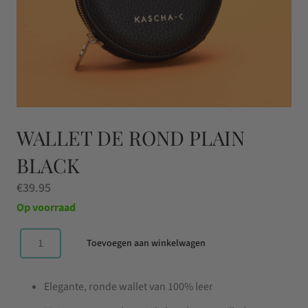
WALLET DE ROND PLAIN
BLACK
€
39.95
Op voorraad
Toevoegen aan winkelwagen
Wallet
de
Elegante, ronde wallet van 100% leer
Rond