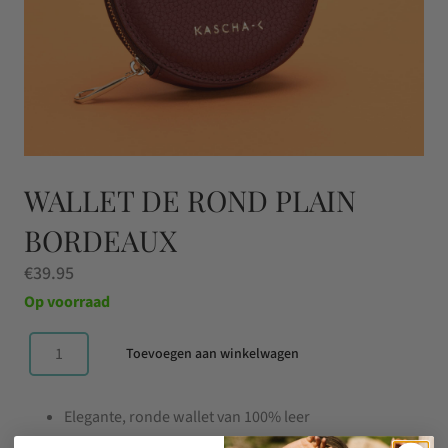
WALLET DE ROND PLAIN
BORDEAUX
€
39.95
Op voorraad
Toevoegen aan winkelwagen
Wallet
de
Elegante, ronde wallet van 100% leer
Rond