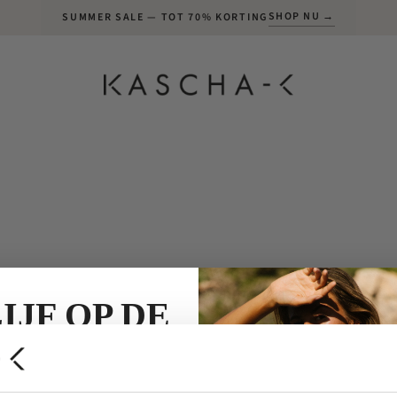
SHOP NU →
SUMMER SALE — TOT 70% KORTING
IJF OP DE
HOOGTE!