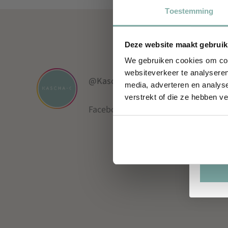
Ontd
Toestemming
coll
Voorn
Deze website maakt gebruik
We gebruiken cookies om cont
websiteverkeer te analyseren
Email
@Kaschaconcepts
media, adverteren en analys
verstrekt of die ze hebben v
Facebook
Instagram
Pinterest
Lin
Verjaa