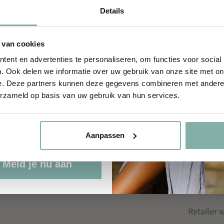
ek speciale acties, nieuwe
Details
ecties en nog veel meer...
aam
 van cookies
ent en advertenties te personaliseren, om functies voor social
DIRECT NAAR
SERVIC
. Ook delen we informatie over uw gebruik van onze site met on
e. Deze partners kunnen deze gegevens combineren met andere i
Kascha-C
Contact
erzameld op basis van uw gebruik van hun services.
kedIn
Onze merken
Verzendi
rdag
Aanpassen
Summer Sale
Ruilen &
Klachten
Meld je nu aan
Veelgest
Retailer