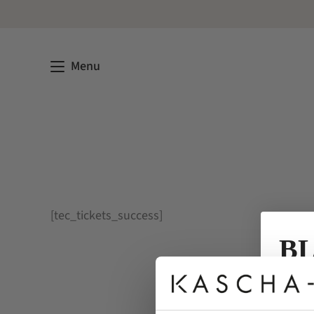
Menu
[tec_tickets_success]
BL