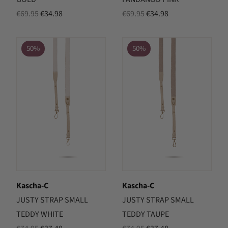
Oorspronkelijke
Huidige
Oorspronkelijke
Huidige
€
69.95
€
34.98
€
69.95
€
34.98
prijs
prijs
prijs
prijs
was:
is:
was:
is:
50%
50%
€69.95.
€34.98.
€69.95.
€34.98.
Kascha-C
Kascha-C
JUSTY STRAP SMALL
JUSTY STRAP SMALL
TEDDY WHITE
TEDDY TAUPE