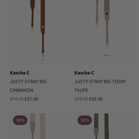
Kascha-C
Kascha-C
JUSTY STRAP BIG
JUSTY STRAP BIG TEDDY
CINNAMON
TAUPE
Oorspronkelijke
Huidige
Oorspronkelijke
Huidige
€
74.95
€
37.48
€
79.95
€
39.98
prijs
prijs
prijs
prijs
was:
is:
was:
is:
50%
50%
€74.95.
€37.48.
€79.95.
€39.98.