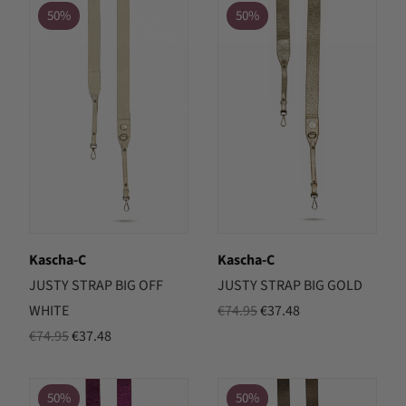
was:
is:
was:
is:
50%
50%
€69.95.
€34.98.
€74.95.
€37.48.
Kascha-C
Kascha-C
JUSTY STRAP BIG OFF
JUSTY STRAP BIG GOLD
Oorspronkelijke
Huidige
WHITE
€
74.95
€
37.48
Oorspronkelijke
Huidige
prijs
prijs
€
74.95
€
37.48
prijs
prijs
was:
is:
was:
is:
€74.95.
€37.48.
50%
50%