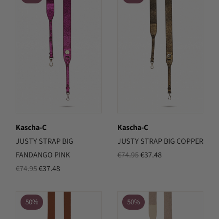
€74.95.
€37.48.
Kascha-C
Kascha-C
JUSTY STRAP BIG
JUSTY STRAP BIG COPPER
Oorspronkelijke
Huidige
FANDANGO PINK
€
74.95
€
37.48
Oorspronkelijke
Huidige
prijs
prijs
€
74.95
€
37.48
prijs
prijs
was:
is:
was:
is:
€74.95.
€37.48.
50%
50%
€74.95.
€37.48.