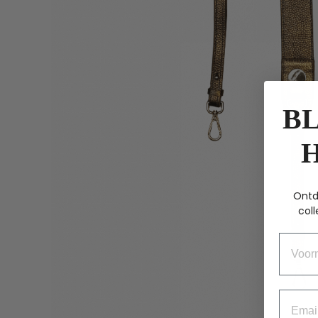
BL
Ontd
coll
Voorn
Email