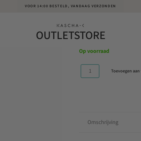
VOOR 14:00 BESTELD, VANDAAG VERZONDEN
JUSTY STRAP
OUTLETSTORE
Oorspronkelijke
Huidige
€
74.95
€
37.48
prijs
prijs
Op voorraad
was:
is:
€74.95.
€37.48.
Toevoegen aan
Justy
Strap
Big
Copper
aantal
Omschrijving