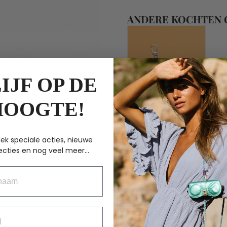
ANDERE KOCHTEN
IJF OP DE
HOOGTE!
ek speciale acties, nieuwe
ecties en nog veel meer...
Kascha-C
WALLET DE ROND
aam
METALLIC COPPER
€
44.95