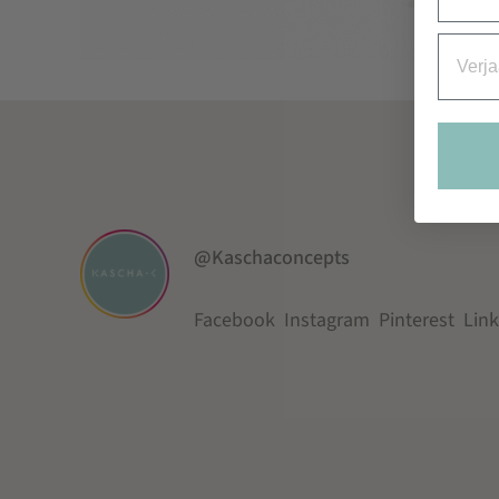
Verjaa
@Kaschaconcepts
Facebook
Instagram
Pinterest
Lin