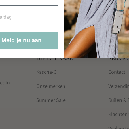
rdag
Meld je nu aan
DIRECT NAAR
SERVIC
Kascha-C
Contact
kedIn
Onze merken
Verzendi
Summer Sale
Ruilen &
Klachten
Veelgest