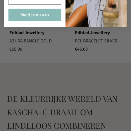
Meld je nu aan
Edblad Jewellery
Edblad Jewellery
AZURA BANGLE GOLD
BEL BRACELET SILVER
€
65.00
€
45.00
DE KLEURRIJKE WERELD VAN
KASCHA-C DRAAIT OM
EINDELOOS COMBINEREN