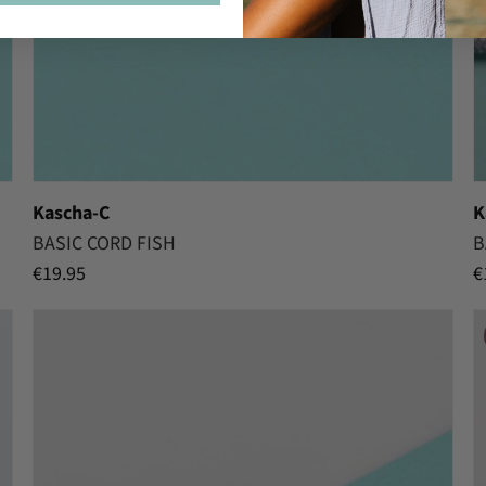
Kascha-C
K
BASIC CORD FISH
B
€
19.95
€