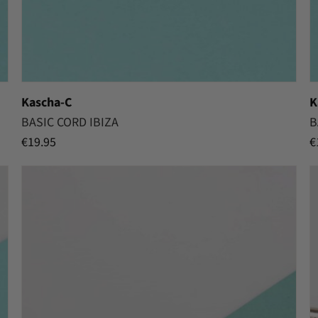
Kascha-C
K
BASIC CORD IBIZA
B
€
19.95
€