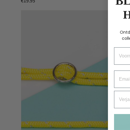
BL
€
19.95
Ontd
coll
Voorn
Email
Verjaa