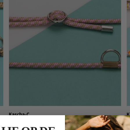
Kascha-C
K
BASIC CORD LOVELY ROSA
B