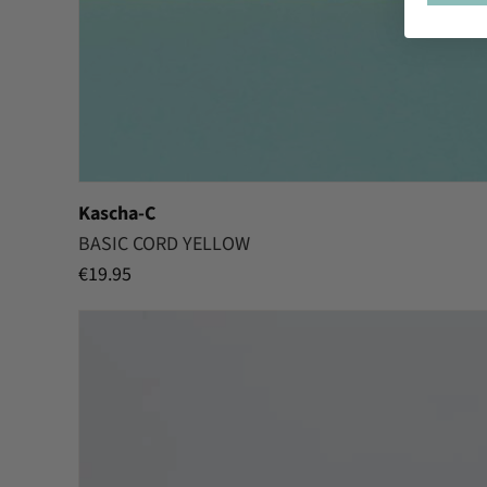
Kascha-C
BASIC CORD YELLOW
€
19.95