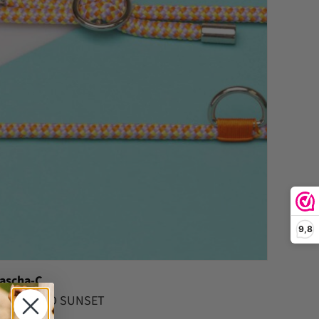
9,8
ascha-C
ASIC CORD SUNSET