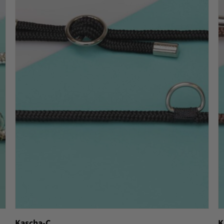
Kascha-C
K