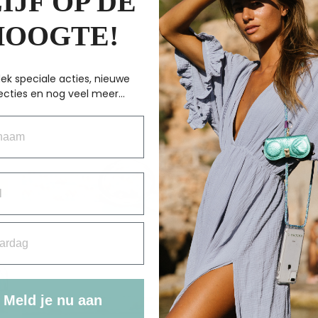
IJF OP DE
€
19.95
€
HOOGTE!
ek speciale acties, nieuwe
ecties en nog veel meer...
aam
rdag
Meld je nu aan