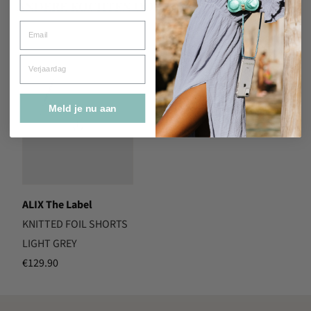
ANDERE KOCHTEN OOK
Email
Verjaardag
Meld je nu aan
ALIX The Label
KNITTED FOIL SHORTS
LIGHT GREY
€
129.90