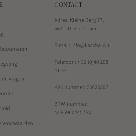
E
CONTACT
Adres: Kleine Berg 77,
5611 JT Eindhoven
ng
E-mail: info@kascha-c.nl
 Retourneren
Telefoon:
+ 31 (0)40 298
regeling
41 33
elde vragen
KVK nummer:
73620297
 worden
BTW-nummer:
eleid
NL859604457B01
e Voorwaarden