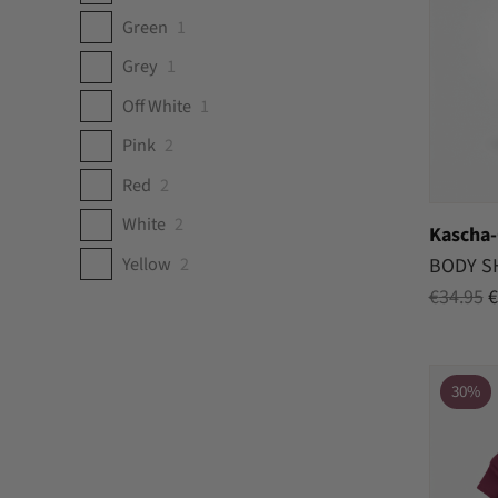
Green
1
Grey
1
Off White
1
Pink
2
Red
2
White
2
Kascha-
Yellow
2
BODY S
O
€
34.95
€
p
w
€
30%