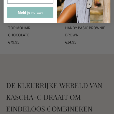
Meld je nu aan
Kascha-C
Kascha-C
TOP MOHAIR
HANDY BASIC BROWNIE
CHOCOLATE
BROWN
€
79.95
€
14.95
DE KLEURRIJKE WERELD VAN
KASCHA-C DRAAIT OM
EINDELOOS COMBINEREN