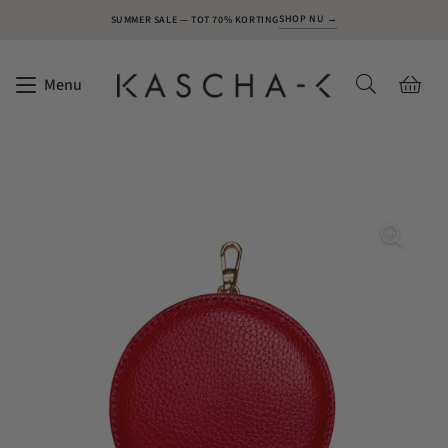
SHOP NU →
SUMMER SALE — TOT 70% KORTING
Menu