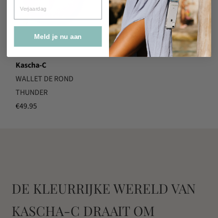
Verjaardag
Meld je nu aan
Kascha-C
WALLET DE ROND
THUNDER
€
49.95
DE KLEURRIJKE WERELD VAN
KASCHA-C DRAAIT OM