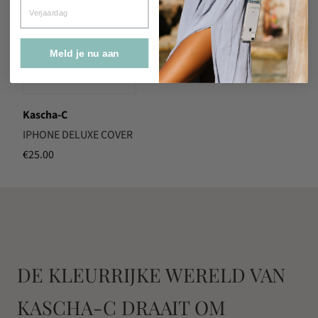
Verjaardag
Meld je nu aan
Kascha-C
IPHONE DELUXE COVER
€
25.00
DE KLEURRIJKE WERELD VAN
KASCHA-C DRAAIT OM