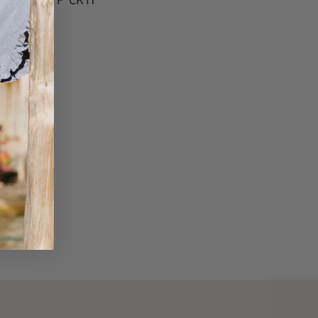
BADMAT F*CK IT
€
29.95