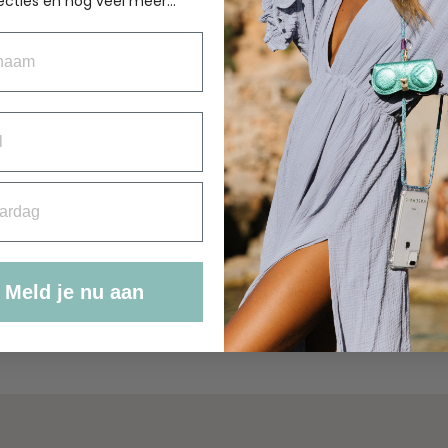
BEKER NAKED
ecties en nog veel meer...
COUPLE BACK
aam
€
17.95
rdag
Meld je nu aan