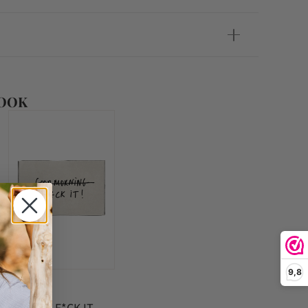
 OOK
9,8
Helen b