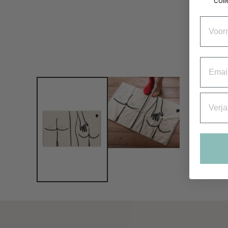
coll
Voorn
Email
Verjaa