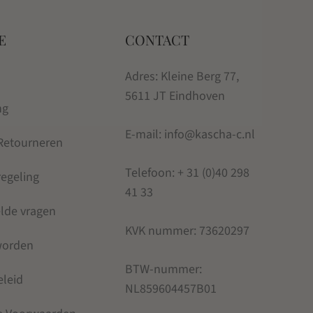
E
CONTACT
Adres: Kleine Berg 77,
5611 JT Eindhoven
ng
E-mail: info@kascha-c.nl
 Retourneren
Telefoon:
+ 31 (0)40 298
regeling
41 33
elde vragen
KVK nummer:
73620297
 worden
BTW-nummer:
eleid
NL859604457B01