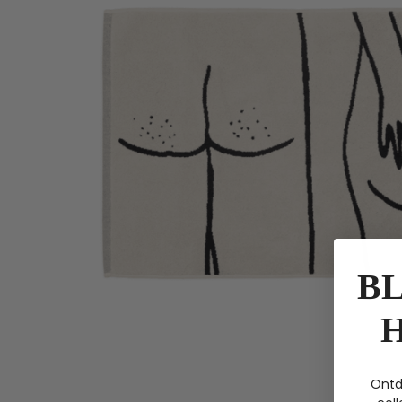
BL
Ontd