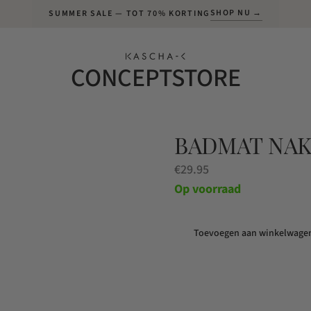
SHOP NU →
SUMMER SALE — TOT 70% KORTING
CONCEPTSTORE
BADMAT NAK
€
29.95
Op voorraad
Toevoegen aan winkelwage
Badmat
naked
couple
back