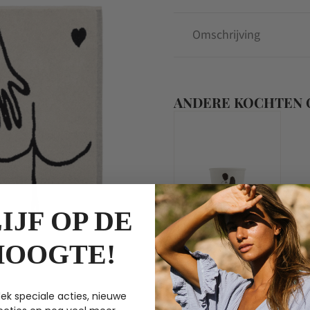
aantal
Omschrijving
ANDERE KOCHTEN
IJF OP DE
HOOGTE!
Helen b
ek speciale acties, nieuwe