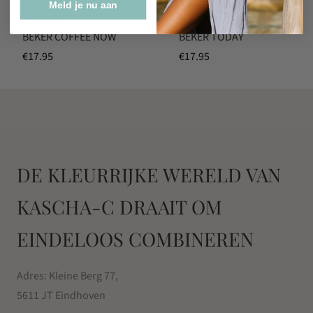
Meld je nu aan
Helen b
Helen b
BEKER COFFEE NOW
BEKER TODAY
€
17.95
€
17.95
DE KLEURRIJKE WERELD VAN
KASCHA-C DRAAIT OM
EINDELOOS COMBINEREN
Adres: Kleine Berg 77,
5611 JT Eindhoven