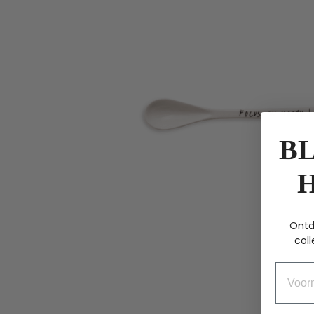
BL
Ontd
coll
Voorn