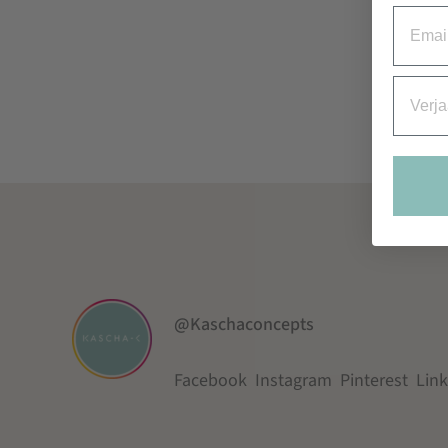
Email
Verjaa
@Kaschaconcepts
Facebook
Instagram
Pinterest
Lin