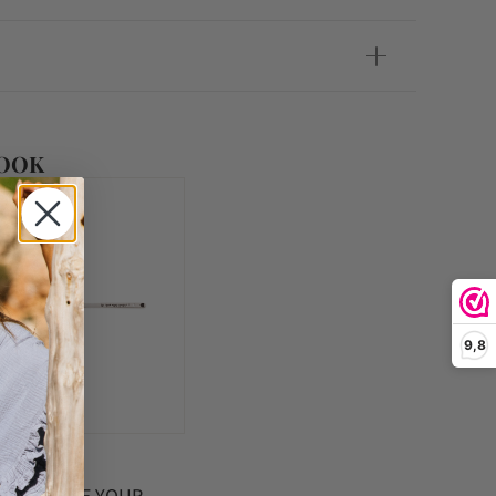
 OOK
9,8
Helen b