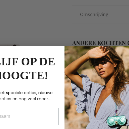
aantal
Omschrijving
ANDERE KOCHTEN
IJF OP DE
HOOGTE!
ek speciale acties, nieuwe
ecties en nog veel meer...
aam
Helen b