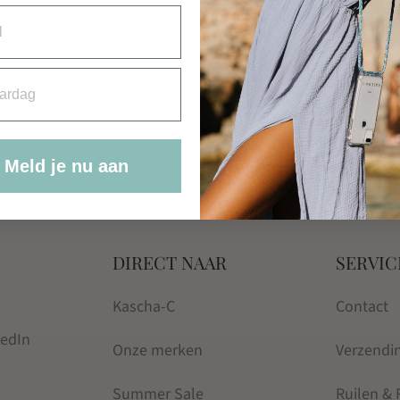
KOM DO MORE OF
WHAT MAKES YOU
HAPPY
€
21.95
rdag
Meld je nu aan
DIRECT NAAR
SERVIC
Kascha-C
Contact
kedIn
Onze merken
Verzendi
Summer Sale
Ruilen &