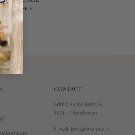
LEPEL BE YOUR
LOVELY SELF
€
12.95
E
CONTACT
Adres: Kleine Berg 77,
5611 JT Eindhoven
ng
E-mail: info@kascha-c.nl
 Retourneren