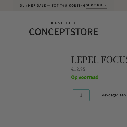
SHOP NU →
SUMMER SALE — TOT 70% KORTING
CONCEPTSTORE
LEPEL FOCU
€
12.95
Op voorraad
Toevoegen aan
Lepel
focus
on
happy