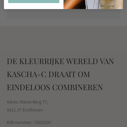
Geen resultaten gevonden.
DE KLEURRIJKE WERELD VAN
KASCHA-C DRAAIT OM
EINDELOOS COMBINEREN
Adres: Kleine Berg 77,
5611 JT Eindhoven
KVK nummer:
73620297