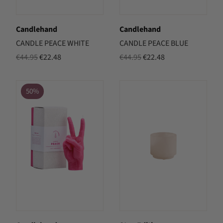
Candlehand
Candlehand
CANDLE PEACE WHITE
CANDLE PEACE BLUE
Oorspronkelijke
Huidige
Oorspronkelijke
Huidige
€
44.95
€
22.48
€
44.95
€
22.48
prijs
prijs
prijs
prijs
was:
is:
was:
is:
50%
€44.95.
€22.48.
€44.95.
€22.48.