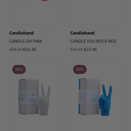
Candlehand
Candlehand
CANDLE OK PINK
CANDLE YOU ROCK RED
Oorspronkelijke
Huidige
Oorspronkelijke
Huidige
€
44.95
€
22.48
€
44.95
€
22.48
prijs
prijs
prijs
prijs
was:
is:
was:
is:
50%
50%
€44.95.
€22.48.
€44.95.
€22.48.