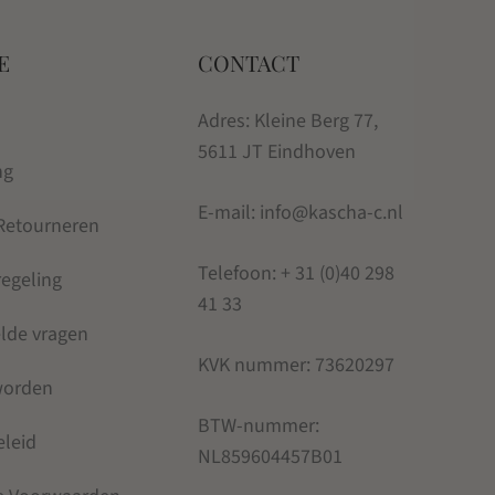
E
CONTACT
Adres: Kleine Berg 77,
5611 JT Eindhoven
ng
E-mail: info@kascha-c.nl
 Retourneren
Telefoon:
+ 31 (0)40 298
regeling
41 33
elde vragen
KVK nummer:
73620297
 worden
BTW-nummer:
eleid
NL859604457B01