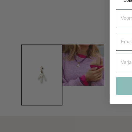
coll
Voorn
Email
Verjaa