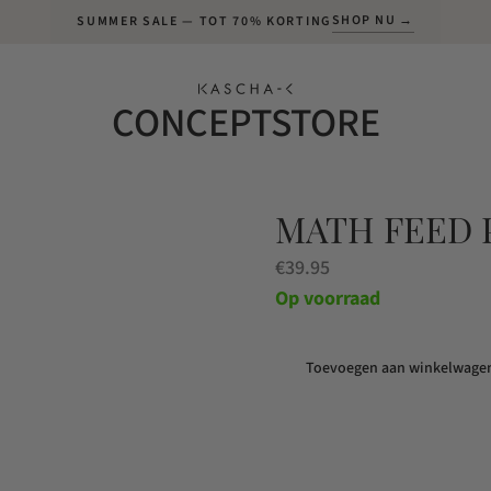
SHOP NU →
SUMMER SALE — TOT 70% KORTING
CONCEPTSTORE
MATH FEED 
€
39.95
Op voorraad
Toevoegen aan winkelwage
Math
Feed
Pendant
aantal