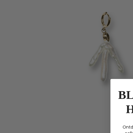
BL
Ontd