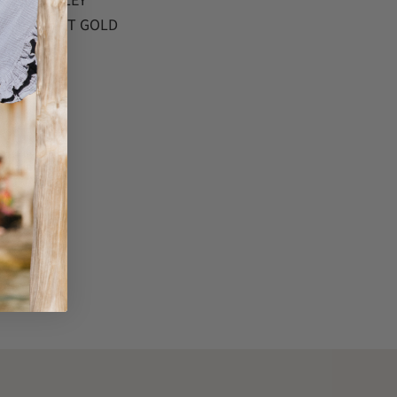
BIG SMILEY
PENDANT GOLD
€
34.95