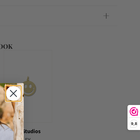
 OOK
9,8
Bonnie Studios