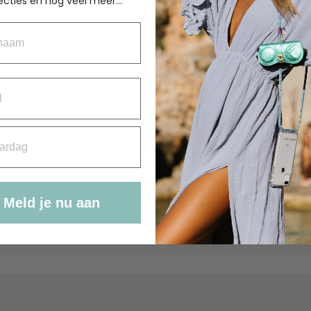
WILMA NECKLACE
ecties en nog veel meer...
ARMY GREEN
aam
€
49.95
rdag
Meld je nu aan