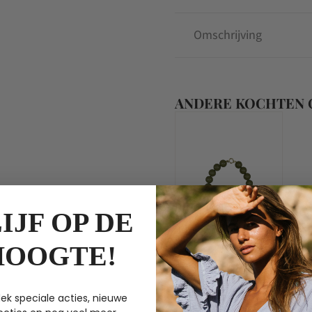
Omschrijving
ANDERE KOCHTEN
IJF OP DE
HOOGTE!
Bonnie Studios
ek speciale acties, nieuwe