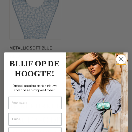
METALLIC SOFT BLUE
€
2.50
BLIJF OP DE
HOOGTE!
Ontdek speciale acties, nieuwe
collecties en nog veel meer...
Voornaam
DE KLEURRIJKE WERELD VAN
Email
KASCHA-C DRAAIT OM
Verjaardag