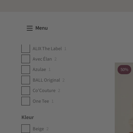
Menu
Merk
ALIX The Label
1
Avec Élan
2
Azulae
1
50%
BALL Original
2
Co'Couture
2
One Tee
1
Kleur
Beige
2