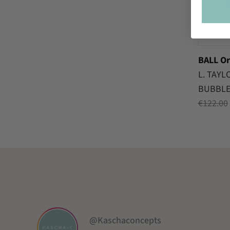
BALL Or
L. TAYL
BUBBL
€
122.00
@Kaschaconcepts