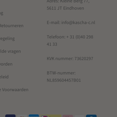
Adres: Kleine Berg 77,
5611 JT Eindhoven
ng
E-mail: info@kascha-c.nl
 Retourneren
Telefoon:
+ 31 (0)40 298
regeling
41 33
elde vragen
KVK nummer:
73620297
 worden
BTW-nummer:
eleid
NL859604457B01
e Voorwaarden