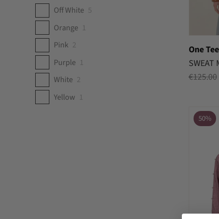
Off White
5
Orange
1
Pink
2
One Tee
Purple
1
SWEAT 
€
125.00
White
2
Yellow
1
50%