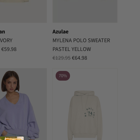
an
Azulae
IVORY
MYLENA POLO SWEATER
Oorspronkelijke
Huidige
€
59.98
PASTEL YELLOW
prijs
prijs
Oorspronkelijke
Huidige
€
129.95
€
64.98
was:
is:
prijs
prijs
€119.95.
€59.98.
was:
is:
70%
€129.95.
€64.98.