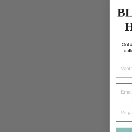
BL
Co'Cout
ROWANC
Ontd
KNIT C
coll
€
129.00
Voorn
70%
Email
Verjaa