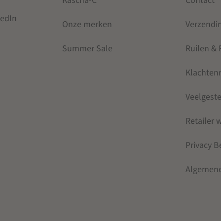
Kascha-C
Contact
kedIn
Onze merken
Verzendi
Summer Sale
Ruilen &
Klachten
Veelgest
Retailer
Privacy B
Algemen