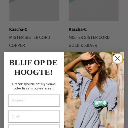
Kascha-C
Kascha-C
MISTER SISTER CORD
MISTER SISTER CORD
COPPER
GOLD & SILVER
€
37.50
€
37.50
BLIJF OP DE
HOOGTE!
Ontdek speciale acties, nieuwe
collecties en nog veel meer...
Voornaam
Email
Verjaardag