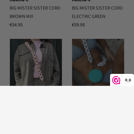
BIG MISTER SISTER CORD
BIG MISTER SISTER CORD
BROWN MIX
ELECTRIC GREEN
€
54.95
€
59.95
9,8
Kascha-C
Kascha-C