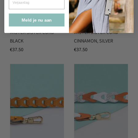
Meld je nu aan
Kascha-C
Kascha-C
MISTER SISTER CORD
MISTER SISTER CORD
BLACK
CINNAMON, SILVER
€
37.50
€
37.50