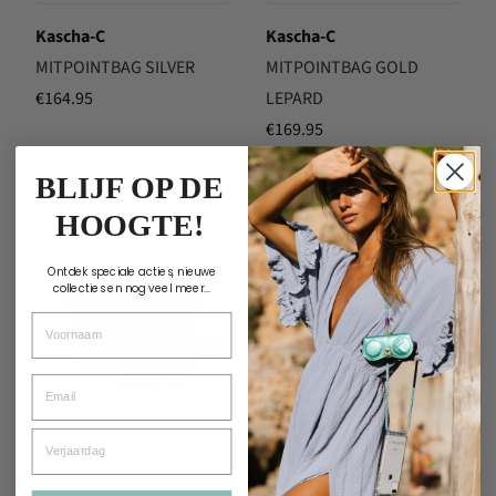
Kascha-C
Kascha-C
MITPOINTBAG SILVER
MITPOINTBAG GOLD
€
164.95
LEPARD
€
169.95
BLIJF OP DE
HOOGTE!
Ontdek speciale acties, nieuwe
collecties en nog veel meer...
Voornaam
Email
Verjaardag