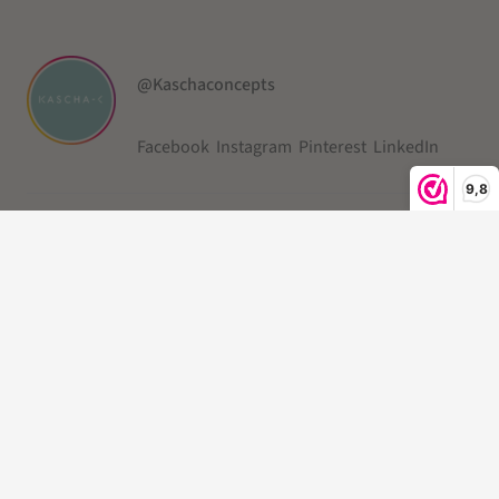
@Kaschaconcepts
Facebook
Instagram
Pinterest
LinkedIn
9,8
Direct naar
Over ons
Service
© 2019-2026 Kascha-C ®
Kleine Berg
| Telefoonkoord |
Telefoonkoord kralen |
Gevlochten Telefoonkoord
|Telefoonkoord kort