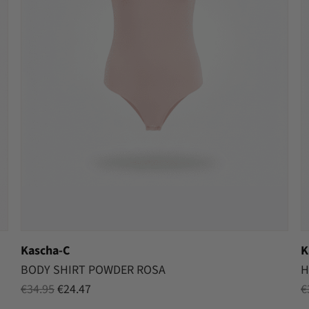
Kascha-C
K
BODY SHIRT POWDER ROSA
H
Oorspronkelijke
Huidige
€
34.95
€
24.47
€
prijs
prijs