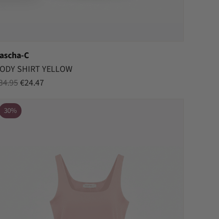
ascha-C
ODY SHIRT YELLOW
Oorspronkelijke
Huidige
34.95
€
24.47
prijs
prijs
was:
is:
30%
€34.95.
€24.47.