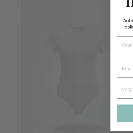
Ontd
coll
Voorn
Email
Verjaa