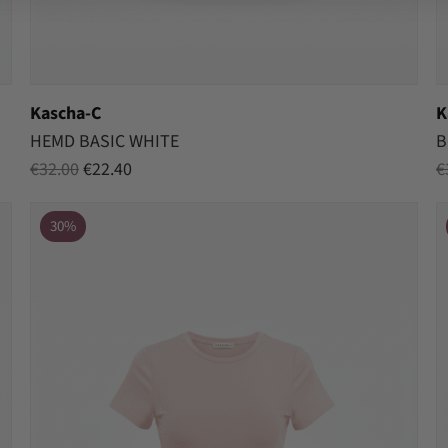
Kascha-C
K
HEMD BASIC WHITE
B
Oorspronkelijke
Huidige
€
32.00
€
22.40
€
prijs
prijs
was:
is:
30%
€32.00.
€22.40.