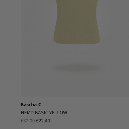
Kascha-C
HEMD BASIC YELLOW
Oorspronkelijke
Huidige
€
32.00
€
22.40
prijs
prijs