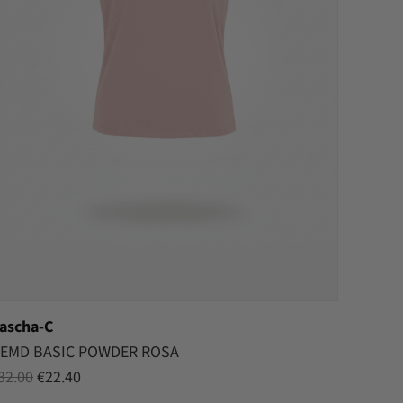
ascha-C
EMD BASIC POWDER ROSA
Oorspronkelijke
Huidige
32.00
€
22.40
prijs
prijs