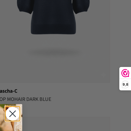
9,8
ascha-C
OP MOHAIR DARK BLUE
79.95
30%