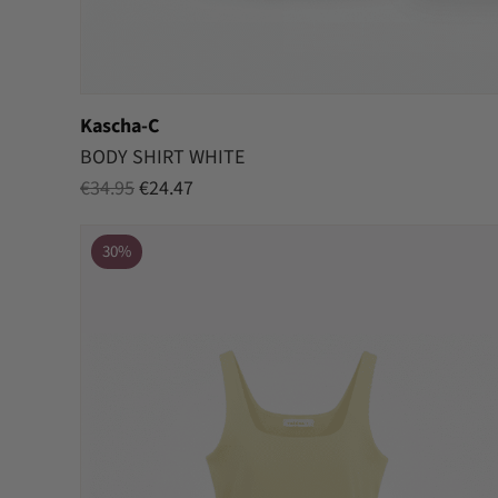
Kascha-C
BODY SHIRT WHITE
Oorspronkelijke
Huidige
€
34.95
€
24.47
prijs
prijs
was:
is:
30%
€34.95.
€24.47.