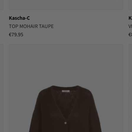
Kascha-C
K
TOP MOHAIR TAUPE
V
€
79.95
€