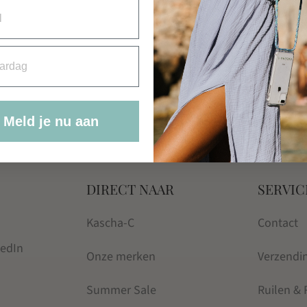
rdag
Meld je nu aan
DIRECT NAAR
SERVIC
Kascha-C
Contact
kedIn
Onze merken
Verzendi
Summer Sale
Ruilen &