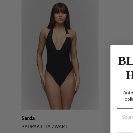
BL
Ontd
coll
Voorn
Sarda
BADPAK LITA ZWART