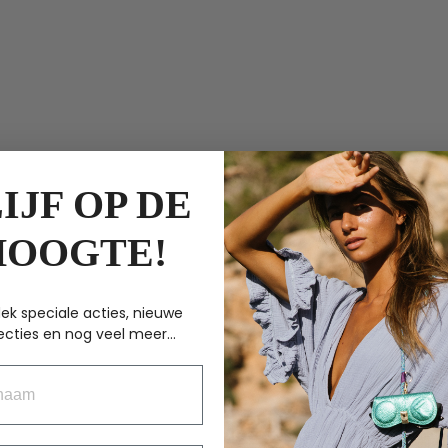
IJF OP DE
HOOGTE!
ek speciale acties, nieuwe
ecties en nog veel meer...
aam