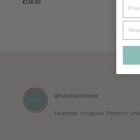
€
130.00
Email
Verjaa
@Kaschaconcepts
Facebook
Instagram
Pinterest
Lin