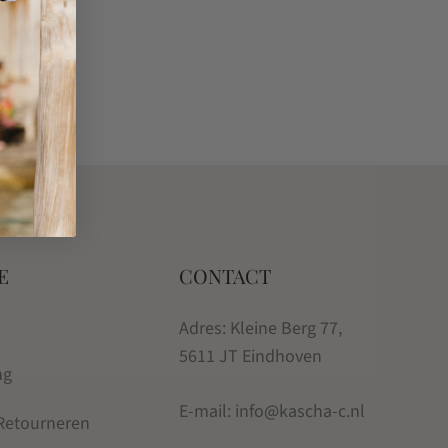
E
CONTACT
Adres: Kleine Berg 77,
5611 JT Eindhoven
ng
E-mail: info@kascha-c.nl
 Retourneren