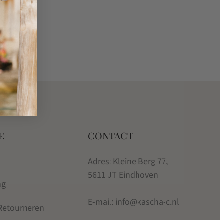
E
CONTACT
Adres: Kleine Berg 77,
5611 JT Eindhoven
ng
E-mail: info@kascha-c.nl
 Retourneren