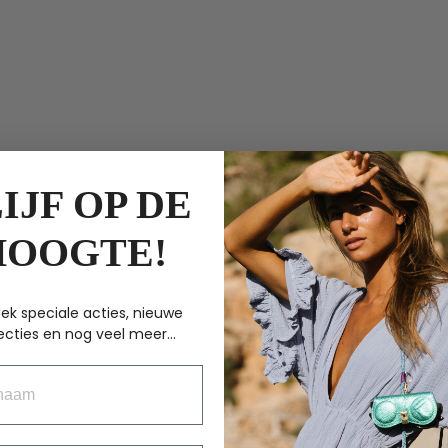
IJF OP DE
HOOGTE!
ek speciale acties, nieuwe
ecties en nog veel meer...
aam