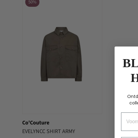
50%
BL
Ontd
coll
Voorn
Co'Couture
EVELYNCC SHIRT ARMY