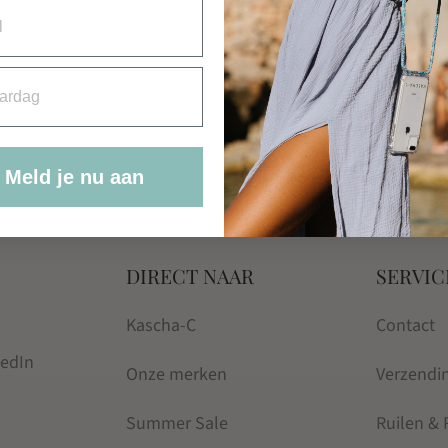
rdag
Meld je nu aan
DIRECT NAAR
SERVIC
Kascha-C
Contact
kedIn
Onze merken
Verzendi
Summer Sale
Ruilen &