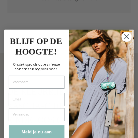
BLIJF OP DE
HOOGTE!
Ontdek speciale acties, nieuwe
collecties en nog veel meer...
Voornaam
DE KLEURRIJKE WERELD VAN
Email
KASCHA-C DRAAIT OM
Verjaardag
EINDELOOS COMBINEREN
Meld je nu aan
Adres: Kleine Berg 77,