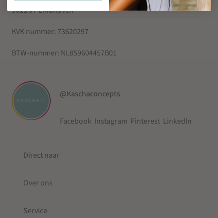
5611 JT Eindhoven
KVK nummer:
73620297
BTW-nummer:
NL859604457B01
@Kaschaconcepts
Facebook
Instagram
Pinterest
LinkedIn
Direct naar
Over ons
Service