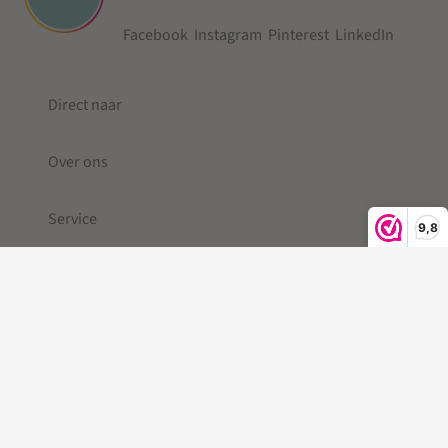
Facebook
Instagram
Pinterest
LinkedIn
Direct naar
Over ons
Service
9,8
© 2019-2026 Kascha-C ®
Kleine Berg
| Telefoonkoord |
Telefoonkoord kralen |
Gevlochten Telefoonkoord
|Telefoonkoord kort