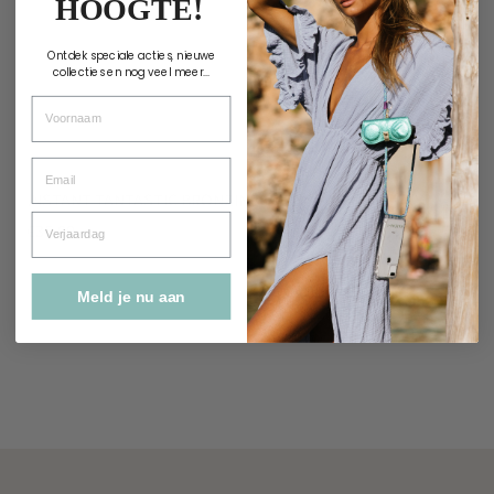
HOOGTE!
Ontdek speciale acties, nieuwe
collecties en nog veel meer...
Voornaam
Email
INSTANT TANTASTIC BRONZING FOAM
Verjaardag
€
36.00
Meld je nu aan